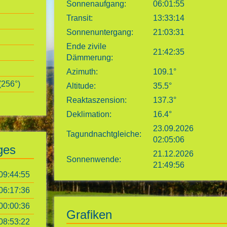
Sonnenaufgang:
06:01:55
Transit:
13:33:14
Sonnenuntergang:
21:03:31
Ende zivile
21:42:35
Dämmerung:
Azimuth:
109.1°
256°)
Altitude:
35.5°
Reaktaszension:
137.3°
Deklimation:
16.4°
23.09.2026
Tagundnachtgleiche:
02:05:06
ges
21.12.2026
Sonnenwende:
21:49:56
09:44:55
06:17:36
00:00:36
Grafiken
08:53:22