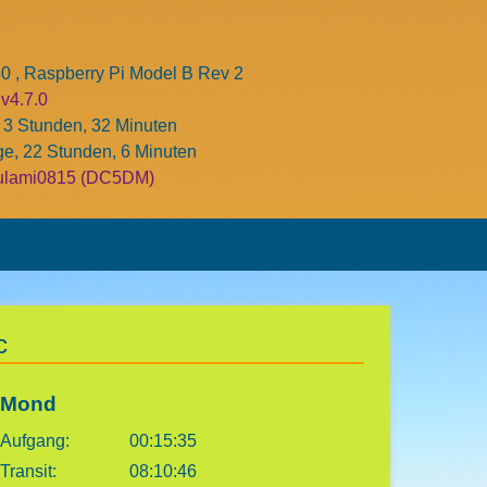
 , Raspberry Pi Model B Rev 2
v4.7.0
 3 Stunden, 32 Minuten
ge, 22 Stunden, 6 Minuten
ulami0815 (DC5DM)
c
Mond
Aufgang:
00:15:35
Transit:
08:10:46