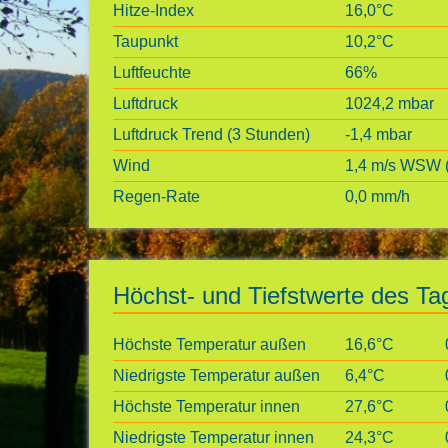
Hitze-Index
16,0°C
Taupunkt
10,2°C
Luftfeuchte
66%
Luftdruck
1024,2 mbar
Luftdruck Trend (3 Stunden)
-1,4 mbar
Wind
1,4 m/s WSW (
Regen-Rate
0,0 mm/h
Höchst- und Tiefstwerte des Ta
Höchste Temperatur außen
16,6°C
Niedrigste Temperatur außen
6,4°C
Höchste Temperatur innen
27,6°C
Niedrigste Temperatur innen
24,3°C