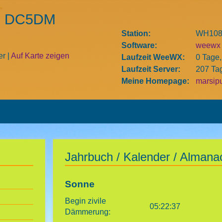
on DC5DM
Station:
WH1080
Software:
weewx 
er |
Auf Karte zeigen
Laufzeit WeeWX:
0 Tage,
Laufzeit Server:
207 Ta
Meine Homepage:
marsip
Jahrbuch / Kalender / Almana
Sonne
Begin zivile
05:22:37
Dämmerung: