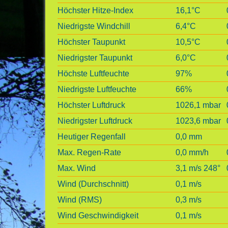
Höchster Hitze-Index
16,1°C
Niedrigste Windchill
6,4°C
Höchster Taupunkt
10,5°C
Niedrigster Taupunkt
6,0°C
Höchste Luftfeuchte
97%
Niedrigste Luftfeuchte
66%
Höchster Luftdruck
1026,1 mbar
Niedrigster Luftdruck
1023,6 mbar
Heutiger Regenfall
0,0 mm
Max. Regen-Rate
0,0 mm/h
Max. Wind
3,1 m/s 248°
Wind (Durchschnitt)
0,1 m/s
Wind (RMS)
0,3 m/s
Wind Geschwindigkeit
0,1 m/s